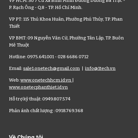
VP HCM
:
Số 7 Cư Xá Bình Mình Đường Dương Bá Trạc -
P. Rạch Ông - Q.8 - TP. Hồ Chí Minh.
VP PT
:
115 Thủ Khoa Huân
, P
hường Phú Thủy
, TP.
Phan
Thiết
VP BMT
:
09 Nguyễn Văn Cừ
, P
hường Tân Lập
, TP.
Buôn
Mê Thuột
Hotline: 0975.641.001 - 0
28 6686
0712
Email:
sale1.onetech
@gmail.com
|
info@1tech.vn
Web:
www.onetechhcm.id.vn
|
www.onetecphanthiet.id.vn
H
ỗ trợ kỹ thuật
:
0949.807.574
P
hản ánh chất lượng
:
0918.769.368
Về Chúng tôi