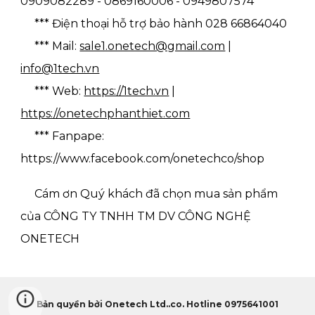
0909082289 - 0869160006 - 0949807574
*** Điện thoại hỗ trợ bảo hành 028 66864040
*** Mail:
sale1.onetech@gmail.com
|
info@1tech.vn
*** Web:
https://1tech.vn
|
https://onetechphanthiet.com
*** Fanpape:
https://www.facebook.com/onetechco/shop
Cám ơn Quý khách đã chọn mua sản phẩm
của CÔNG TY TNHH TM DV CÔNG NGHỆ
ONETECH
Bản quyền bởi Onetech Ltd..co. Hotline 0975641001