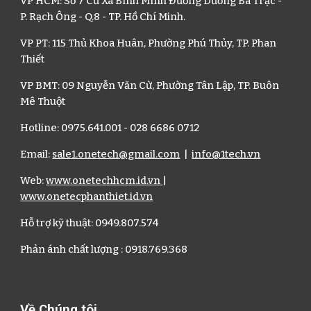
VP HCM
:
Số 7 Cư Xá Bình Mình Đường Dương Bá Trạc -
P. Rạch Ông - Q.8 - TP. Hồ Chí Minh.
VP PT
:
115 Thủ Khoa Huân
, P
hường Phú Thủy
, TP.
Phan
Thiết
VP BMT
:
09 Nguyễn Văn Cừ
, P
hường Tân Lập
, TP.
Buôn
Mê Thuột
Hotline: 0975.641.001 - 0
28 6686
0712
Email:
sale1.onetech
@gmail.com
|
info@1tech.vn
Web:
www.onetechhcm.id.vn
|
www.onetecphanthiet.id.vn
H
ỗ trợ kỹ thuật
:
0949.807.574
P
hản ánh chất lượng
:
0918.769.368
Về Chúng tôi